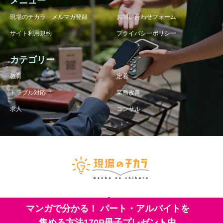
メニュー
現場のチカラ メルマガ登録
お問い合わせフォーム
サイト利用規約
プライバシーポリシー
カテゴリー
教育
定着
トラブル対応
業務改善
求人
コンサル
マンガで分かる！
パート・アルバイトを
集める方法
170P冊子プレゼント中