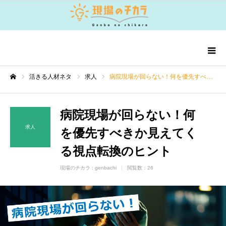
活きる人材ネタ
求人
病院現場が回らない！何を優先すべきか見えてくる視点転換のヒント
ホーム
病院現場が回らない！何
求人
を優先すべきか見えてく
る視点転換のヒント
現場のチカラ :
genbachi
閲覧数：26