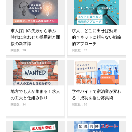
求人採用の失敗から学ぶ！
求人、どこに出せば効果
時代に合わせた採用術と面
的？ネットに頼らない戦略
接の新常識
的アプローチ
閲覧数：38
閲覧数：37
地方でも人が集まる！求人
学生バイトで宿泊業が変わ
の工夫と仕組み作り
る！成功を掴む募集術
閲覧数：34
閲覧数：29